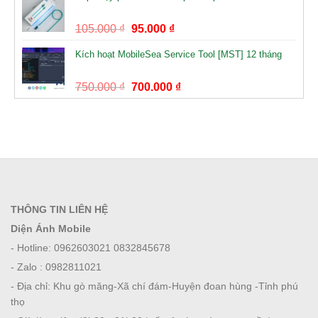
105.000
₫
95.000
₫
Kích hoạt MobileSea Service Tool [MST] 12 tháng
750.000
₫
700.000
₫
THÔNG TIN LIÊN HỆ
Diện Ánh Mobile
- Hotline: 0962603021 0832845678
- Zalo : 0982811021
- Địa chỉ: Khu gò măng-Xã chí đám-Huyện đoan hùng -Tỉnh phú
thọ