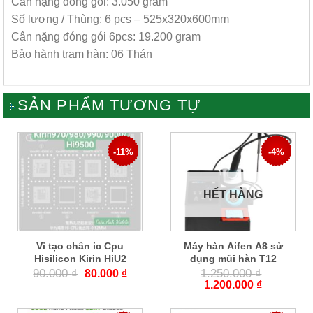
Cân nặng đóng gói: 3.050 gram
Số lượng / Thùng: 6 pcs – 525x320x600mm
Cân nặng đóng gói 6pcs: 19.200 gram
Bảo hành trạm hàn: 06 Thán
SẢN PHẨM TƯƠNG TỰ
-11%
-4%
HẾT HÀNG
Vỉ tạo chân ic Cpu
Máy hàn Aifen A8 sử
Hisilicon Kirin HiU2
dụng mũi hàn T12
90.000
₫
1.250.000
₫
80.000
₫
1.200.000
₫