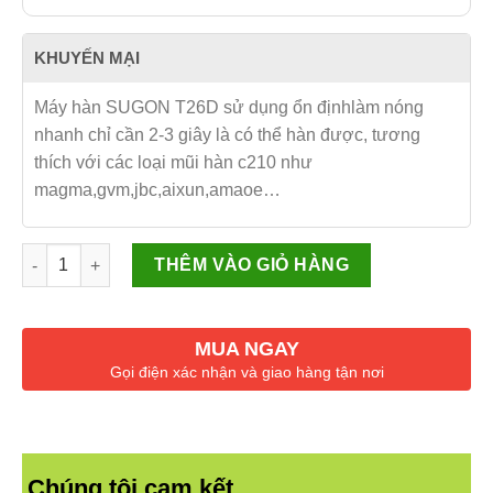
KHUYẾN MẠI
Máy hàn SUGON T26D sử dụng ổn địnhlàm nóng
nhanh chỉ cần 2-3 giây là có thể hàn được, tương
thích với các loại mũi hàn c210 như
magma,gvm,jbc,aixun,amaoe…
Máy hàn SUGON T26D Sử Dụng Mũi Hàn C210 số lượng
THÊM VÀO GIỎ HÀNG
MUA NGAY
Gọi điện xác nhận và giao hàng tận nơi
Chúng tôi cam kết