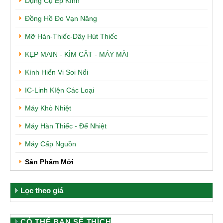
Dụng Cụ Ép Kính
Đồng Hồ Đo Vạn Năng
Mỡ Hàn-Thiếc-Dây Hút Thiếc
KẸP MAIN - KÌM CẮT - MÁY MÀI
Kính Hiển Vi Soi Nổi
IC-Linh KIện Các Loại
Máy Khò Nhiệt
Máy Hàn Thiếc - Đế Nhiệt
Máy Cấp Nguồn
Sản Phẩm Mới
Lọc theo giá
CÓ THỂ BẠN SẼ THÍCH