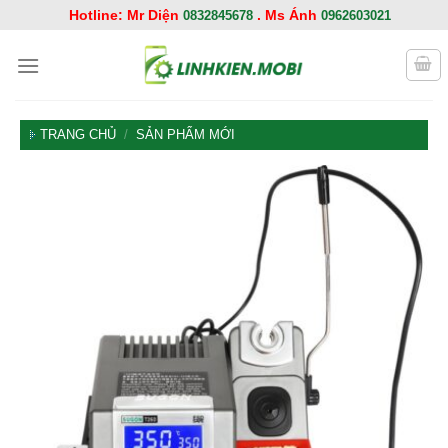
Chuyển
Hotline: Mr Diện
. Ms Ánh
0832845678
0962603021
đến
nội
dung
TRANG CHỦ
/
SẢN PHẨM MỚI