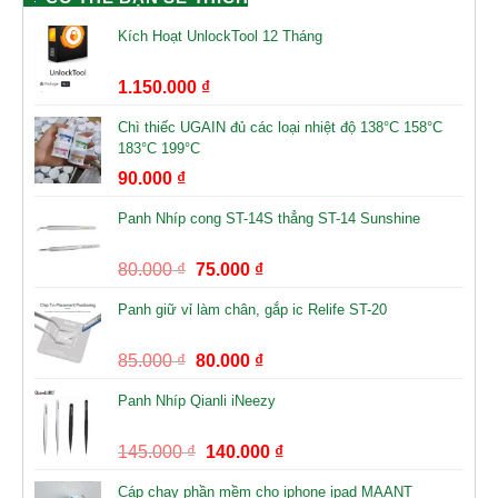
Kích Hoạt UnlockTool 12 Tháng
1.150.000
₫
Chì thiếc UGAIN đủ các loại nhiệt độ 138°C 158°C
183°C 199°C
90.000
₫
Panh Nhíp cong ST-14S thẳng ST-14 Sunshine
80.000
₫
75.000
₫
Panh giữ vỉ làm chân, gắp ic Relife ST-20
85.000
₫
80.000
₫
Panh Nhíp Qianli iNeezy
145.000
₫
140.000
₫
Cáp chạy phần mềm cho iphone ipad MAANT