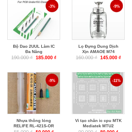
-3%
-9%
Bộ Dao 2UUL Làm IC
Lọ Đựng Dung Dịch
Đa Năng
Xịn AMAOE M74
190.000
₫
160.000
₫
185.000
₫
145.000
₫
-9%
-11%
Nhựa thông lỏng
Vỉ tạo chân ic cpu MTK
RELIFE RL-421S-OR
Mediatek MTU2