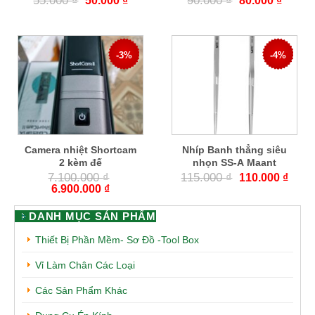
55.000
₫
90.000
₫
50.000
₫
80.000
₫
-3%
-4%
Camera nhiệt Shortcam
Nhíp Banh thẳng siêu
2 kèm đế
nhọn SS-A Maant
7.100.000
₫
115.000
₫
110.000
₫
6.900.000
₫
DANH MỤC SẢN PHẨM
Thiết Bị Phần Mềm- Sơ Đồ -Tool Box
Vỉ Làm Chân Các Loại
Các Sản Phẩm Khác