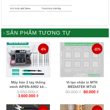
SẢN PHẨM TƯƠNG TỰ
-6%
-11%
Máy hàn 2 tay thông
Vỉ tạo chân ic MTK
minh AIFEN-A902 kèm
MEDIATEK MTU3
3 tay và 9 mũi hàn
3.850.000
₫
90.000
₫
80.000
₫
3.600.000
₫