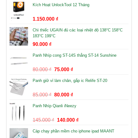
Kích Hoạt UnlockTool 12 Tháng
1.150.000
₫
Chì thiếc UGAIN đủ các loại nhiệt độ 138°C 158°C
183°C 199°C
90.000
₫
Panh Nhíp cong ST-14S thẳng ST-14 Sunshine
80.000
₫
75.000
₫
Panh giữ vỉ làm chân, gắp ic Relife ST-20
85.000
₫
80.000
₫
Panh Nhíp Qianli iNeezy
145.000
₫
140.000
₫
Cáp chạy phần mềm cho iphone ipad MAANT