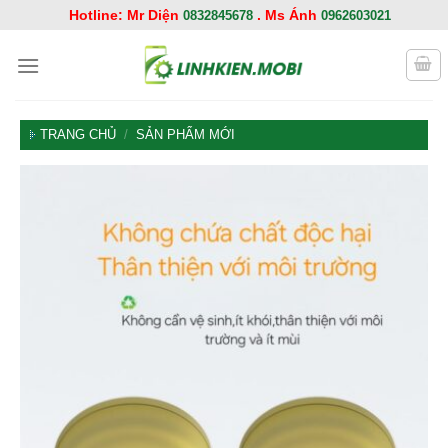
Chuyển
Hotline: Mr Diện
. Ms Ánh
0832845678
0962603021
đến
nội
dung
TRANG CHỦ
/
SẢN PHẨM MỚI