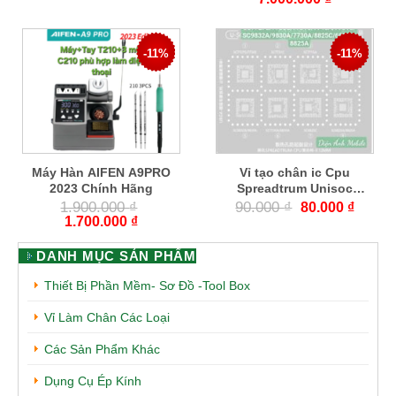
-11%
-11%
Máy Hàn AIFEN A9PRO
Vỉ tạo chân ic Cpu
2023 Chính Hãng
Spreadtrum Unisoc
SCU1
1.900.000
₫
90.000
₫
80.000
₫
1.700.000
₫
DANH MỤC SẢN PHẨM
Thiết Bị Phần Mềm- Sơ Đồ -Tool Box
Vỉ Làm Chân Các Loại
Các Sản Phẩm Khác
Dụng Cụ Ép Kính