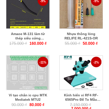
-9%
-9%
Amaoe M-131 làm từ
Nhựa thông lỏng
thép siêu cứng
RELIFE RL-421S-OR
Chrome Vanadi
175.000
₫
55.000
₫
160.000
₫
50.000
₫
-11%
-2%
Vỉ tạo chân ic cpu MTK
Kính hiển vi RF4 RF-
Mediatek MTU2
6565Pro Đế To Mẫu
mới 2023
90.000
₫
7.150.000
₫
80.000
₫
7.000.000
₫