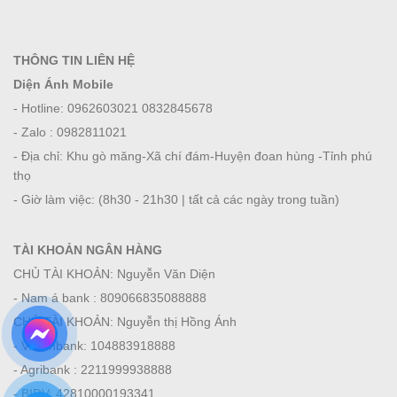
THÔNG TIN LIÊN HỆ
Diện Ánh Mobile
- Hotline: 0962603021 0832845678
- Zalo : 0982811021
- Địa chỉ: Khu gò măng-Xã chí đám-Huyện đoan hùng -Tỉnh phú
thọ
- Giờ làm việc: (8h30 - 21h30 | tất cả các ngày trong tuần)
TÀI KHOẢN NGÂN HÀNG
CHỦ TÀI KHOẢN: Nguyễn Văn Diện
- Nam á bank : 809066835088888
CHỦ TÀI KHOẢN: Nguyễn thị Hồng Ánh
- Viettinbank: 104883918888
- Agribank : 2211999938888
- BIDV: 42810000193341