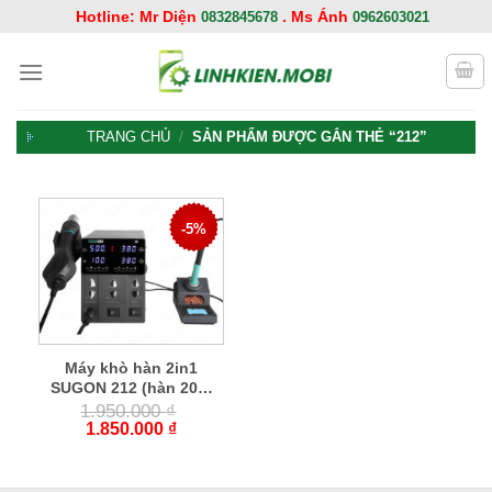
Chuyển
Hotline: Mr Diện
. Ms Ánh
0832845678
0962603021
đến
nội
dung
TRANG CHỦ
/
SẢN PHẨM ĐƯỢC GẮN THẺ “212”
-5%
Máy khò hàn 2in1
SUGON 212 (hàn 200-
450°C/ 60W/ mũi T12-
1.950.000
₫
thẳng, khò 760W/
1.850.000
₫
100-500°C)