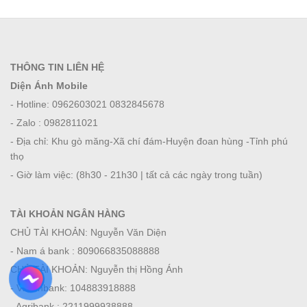
THÔNG TIN LIÊN HỆ
Diện Ánh Mobile
- Hotline: 0962603021 0832845678
- Zalo : 0982811021
- Địa chỉ: Khu gò măng-Xã chí đám-Huyện đoan hùng -Tỉnh phú
thọ
- Giờ làm việc: (8h30 - 21h30 | tất cả các ngày trong tuần)
TÀI KHOẢN NGÂN HÀNG
CHỦ TÀI KHOẢN: Nguyễn Văn Diện
- Nam á bank : 809066835088888
CHỦ TÀI KHOẢN: Nguyễn thị Hồng Ánh
- Viettinbank: 104883918888
- Agribank : 2211999938888