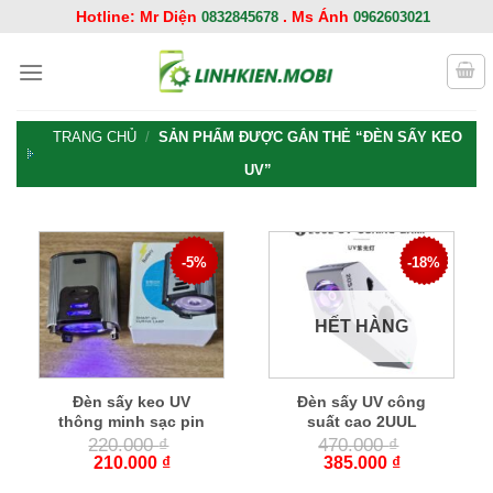
Chuyển
Hotline: Mr Diện
. Ms Ánh
0832845678
0962603021
đến
nội
dung
TRANG CHỦ
/
SẢN PHẨM ĐƯỢC GẮN THẺ “ĐÈN SẤY KEO
UV”
-5%
-18%
HẾT HÀNG
Đèn sấy keo UV
Đèn sấy UV công
thông minh sạc pin
suất cao 2UUL
220.000
₫
470.000
₫
210.000
₫
385.000
₫