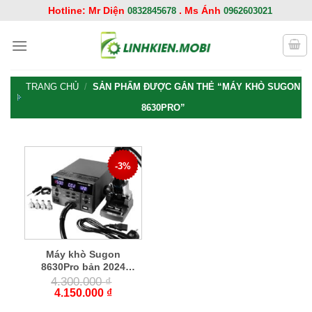
Chuyển
Hotline: Mr Diện
. Ms Ánh
0832845678
0962603021
đến
nội
dung
TRANG CHỦ
/
SẢN PHẨM ĐƯỢC GẮN THẺ “MÁY KHÒ SUGON
8630PRO”
-3%
Máy khò Sugon
8630Pro bản 2024
công suất 1300W
4.300.000
₫
4.150.000
₫