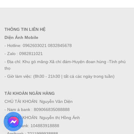
THÔNG TIN LIÊN HỆ
Diện Ánh Mobile
- Hotline: 0962603021 0832845678
- Zalo : 0982811021
- Địa chỉ: Khu gò măng-Xã chí đám-Huyện đoan hùng -Tỉnh phú
thọ
- Giờ làm việc: (8h30 - 21h30 | tất cả các ngày trong tuần)
TÀI KHOẢN NGÂN HÀNG
CHỦ TÀI KHOẢN: Nguyễn Văn Diện
- Nam á bank : 809066835088888
CHỦ TÀI KHOẢN: Nguyễn thị Hồng Ánh
- Viettinbank: 104883918888
- Agribank : 2211999938888