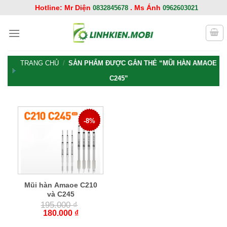
Chuyển
Hotline: Mr Diện
. Ms Ánh
0832845678
0962603021
đến
nội
dung
TRANG CHỦ
/
SẢN PHẨM ĐƯỢC GẮN THẺ “MŨI HÀN AMAOE
C245”
-8%
Mũi hàn Amaoe C210
và C245
195.000
₫
180.000
₫