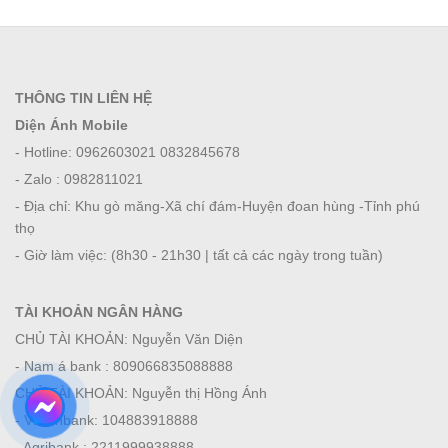
THÔNG TIN LIÊN HỆ
Diện Ánh Mobile
- Hotline: 0962603021 0832845678
- Zalo : 0982811021
- Địa chỉ: Khu gò măng-Xã chí đám-Huyện đoan hùng -Tỉnh phú
thọ
- Giờ làm việc: (8h30 - 21h30 | tất cả các ngày trong tuần)
TÀI KHOẢN NGÂN HÀNG
CHỦ TÀI KHOẢN: Nguyễn Văn Diện
- Nam á bank : 809066835088888
CHỦ TÀI KHOẢN: Nguyễn thị Hồng Ánh
- Viettinbank: 104883918888
- Agribank : 2211999938888