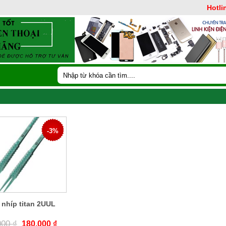
Hotli
Tìm
kiếm:
-3%
 nhíp titan 2UUL
000
₫
180.000
₫