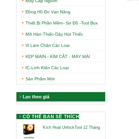
Máy Cấp Nguồn
Đồng Hồ Đo Vạn Năng
Thiết Bị Phần Mềm- Sơ Đồ -Tool Box
Mỡ Hàn-Thiếc-Dây Hút Thiếc
Vỉ Làm Chân Các Loại
KẸP MAIN - KÌM CẮT - MÁY MÀI
IC-Linh KIện Các Loại
Sản Phẩm Mới
Lọc theo giá
CÓ THỂ BẠN SẼ THÍCH
Kích Hoạt UnlockTool 12 Tháng