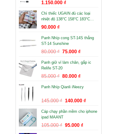
1.150.000
₫
Chì thiếc UGAIN đủ các loại
nhiệt độ 138°C 158°C 183°C
199°C
90.000
₫
Panh Nhíp cong ST-14S thẳng
ST-14 Sunshine
80.000
₫
75.000
₫
Panh giữ vỉ làm chân, gắp ic
Relife ST-20
85.000
₫
80.000
₫
Panh Nhíp Qianli iNeezy
145.000
₫
140.000
₫
Cáp chạy phần mềm cho iphone
ipad MAANT
105.000
₫
95.000
₫