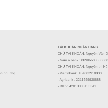
TÀI KHOẢN NGÂN HÀNG
CHỦ TÀI KHOẢN: Nguyễn Văn D
- Nam á bank : 8090668350888
CHỦ TÀI KHOẢN: Nguyễn thị Hồ
Tỉnh phú thọ
- Viettinbank: 104883918888
)
- Agribank : 2211999938888
- BIDV: 42810000193341