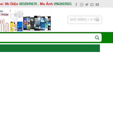
ne: Mr Diện
. Ms Ánh
0832845678
0962603021
GIỎ HÀNG /
0
₫