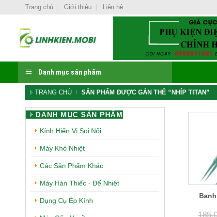
Chuyển
Trang chủ
Giới thiệu
Liên hệ
đến
nội
dung
Danh mục sản phẩm
TRANG CHỦ
/
SẢN PHẨM ĐƯỢC GẮN THẺ “NHÍP TITAN”
DANH MỤC SẢN PHẨM
Kính Hiển Vi Soi Nổi
Máy Khò Nhiệt
Các Sản Phẩm Khác
Máy Hàn Thiếc - Đế Nhiệt
Banh
Dụng Cụ Ép Kính
185.