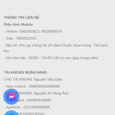
THÔNG TIN LIÊN HỆ
Diện Ánh Mobile
- Hotline: 0962603021 0832845678
- Zalo : 0982811021
- Địa chỉ: Khu gò măng-Xã chí đám-Huyện đoan hùng -Tỉnh phú
thọ
- Giờ làm việc: (8h30 - 21h30 | tất cả các ngày trong tuần)
TÀI KHOẢN NGÂN HÀNG
CHỦ TÀI KHOẢN: Nguyễn Văn Diện
- Nam á bank : 809066835088888
CHỦ TÀI KHOẢN: Nguyễn thị Hồng Ánh
- Viettinbank: 104883918888
- Agribank : 2211999938888
- BIDV: 42810000193341