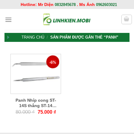
Chuyển
Hotline: Mr Diện
. Ms Ánh
0832845678
0962603021
đến
nội
dung
TRANG CHỦ
/
SẢN PHẨM ĐƯỢC GẮN THẺ “PANH”
-6%
Panh Nhíp cong ST-
14S thẳng ST-14
Sunshine
80.000
₫
75.000
₫