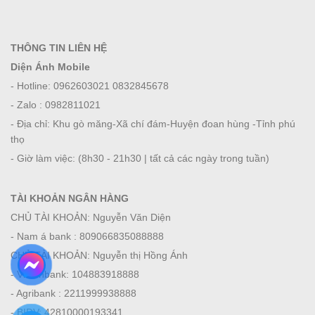
THÔNG TIN LIÊN HỆ
Diện Ánh Mobile
- Hotline: 0962603021 0832845678
- Zalo : 0982811021
- Địa chỉ: Khu gò măng-Xã chí đám-Huyện đoan hùng -Tỉnh phú
thọ
- Giờ làm việc: (8h30 - 21h30 | tất cả các ngày trong tuần)
TÀI KHOẢN NGÂN HÀNG
CHỦ TÀI KHOẢN: Nguyễn Văn Diện
- Nam á bank : 809066835088888
CHỦ TÀI KHOẢN: Nguyễn thị Hồng Ánh
- Viettinbank: 104883918888
- Agribank : 2211999938888
- BIDV: 42810000193341