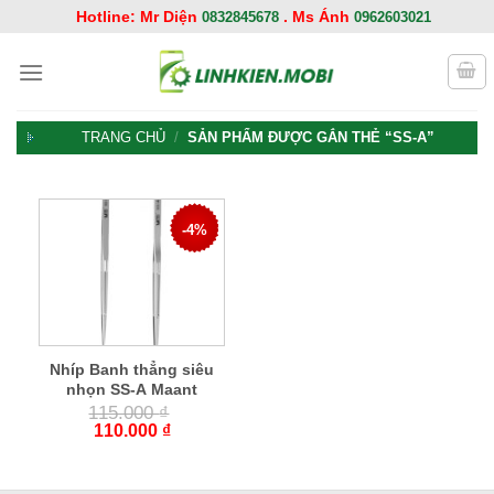
Chuyển
Hotline: Mr Diện
. Ms Ánh
0832845678
0962603021
đến
nội
dung
TRANG CHỦ
/
SẢN PHẨM ĐƯỢC GẮN THẺ “SS-A”
-4%
Nhíp Banh thẳng siêu
nhọn SS-A Maant
115.000
₫
110.000
₫