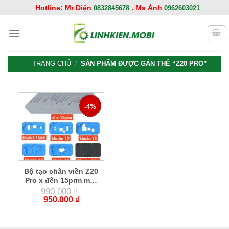
Chuyển
Hotline: Mr Diện
. Ms Ánh
0832845678
0962603021
đến
nội
dung
TRANG CHỦ
/
SẢN PHẨM ĐƯỢC GẮN THẺ “Z20 PRO”
-4%
Bộ tạo chân viền Z20
Pro x đến 15prm mới
nhất
990.000
₫
950.000
₫