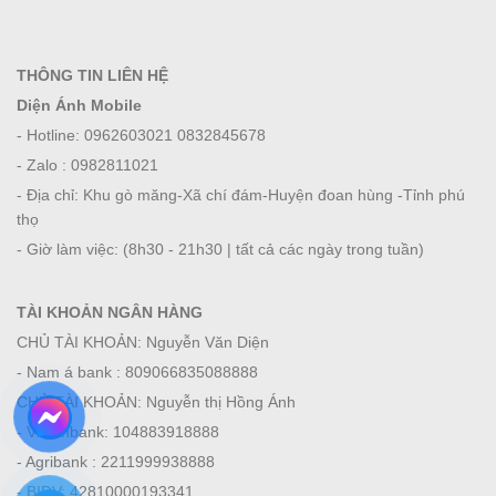
THÔNG TIN LIÊN HỆ
Diện Ánh Mobile
- Hotline: 0962603021 0832845678
- Zalo : 0982811021
- Địa chỉ: Khu gò măng-Xã chí đám-Huyện đoan hùng -Tỉnh phú
thọ
- Giờ làm việc: (8h30 - 21h30 | tất cả các ngày trong tuần)
TÀI KHOẢN NGÂN HÀNG
CHỦ TÀI KHOẢN: Nguyễn Văn Diện
- Nam á bank : 809066835088888
CHỦ TÀI KHOẢN: Nguyễn thị Hồng Ánh
- Viettinbank: 104883918888
- Agribank : 2211999938888
- BIDV: 42810000193341